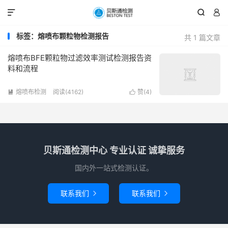



标签：熔喷布颗粒物检测报告
共 1 篇文章
熔喷布BFE颗粒物过滤效率测试检测报告资
料和流程
熔喷布检测
阅读(4162)
赞(
4
)


贝斯通检测中心 专业认证 诚挚服务
国内外一站式检测认证。
联系我们
联系我们

