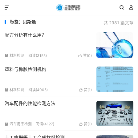



标签：贝斯通
共 2981 篇文章
配方分析有什么用？
材料检测
阅读(3155)
赞(
0
)


塑料与橡胶检测机构
材料检测
阅读(4005)
赞(
1
)


汽车配件的性能检测方法
汽车用品检测
阅读(4127)
赞(
1
)


土工格栅等土工合成材料检测