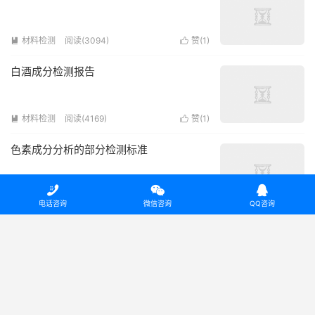
材料检测
阅读(3094)
赞(
1
)


白酒成分检测报告
材料检测
阅读(4169)
赞(
1
)


色素成分分析的部分检测标准



材料检测
阅读(2950)
赞(
0
)


电话咨询
微信咨询
QQ咨询
陶瓷成分检测的检测流程
材料检测
阅读(4077)
赞(
1
)


汽车香膏成分分析检测公司