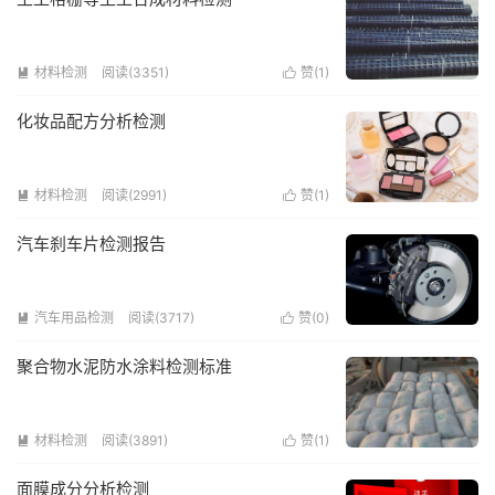
材料检测
阅读(3351)
赞(
1
)


化妆品配方分析检测
材料检测
阅读(2991)
赞(
1
)


汽车刹车片检测报告
汽车用品检测
阅读(3717)
赞(
0
)


聚合物水泥防水涂料检测标准
材料检测
阅读(3891)
赞(
1
)


面膜成分分析检测