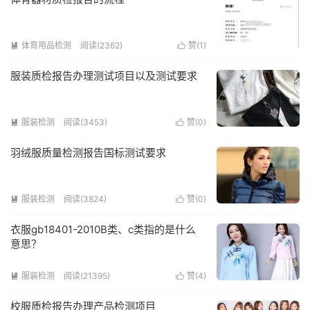
体育用品检测
阅读(2362)
赞(
1
)


服装质检报告办理测试项目以及测试要求
服装检测
阅读(3453)
赞(
0
)


羽绒服质量检测报告国标测试要求
服装检测
阅读(3824)
赞(
0
)


衣服gb18401-2010B类、c类指的是什么
意思？
服装检测
阅读(21395)
赞(
4
)


校服质检报告办理产品检测项目