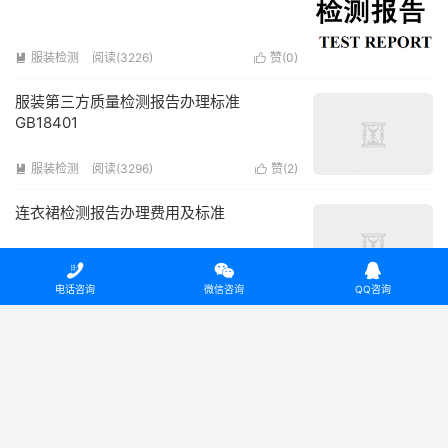
服装检测
阅读(3226)
赞(
0
)


服装第三方质量检测报告办理标准
GB18401
服装检测
阅读(3296)
赞(
2
)


连衣裙检测报告办理费用及标准



检测与认证
阅读(1930)
赞(
0
)


电话咨询
微信咨询
QQ咨询
服装质检报告办理费用介绍
质检报告
阅读(4687)
赞(
3
)


体育器材质检报告有效期是多久？