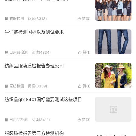
衣服检测
阅读(3313)
赞(
0
)


牛仔裤检测国标以及测试要求
日用品检测
阅读(4834)
赞(
1
)


纺织品服装质检报告办理公司
家纺检测
阅读(3339)
赞(
1
)


纺织品gb18401国标需要测试这些项目
日用品检测
阅读(3411)
赞(
3
)


服装质检报告第三方检测机构