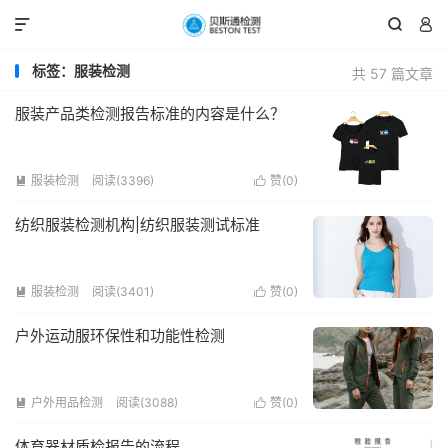



标签：服装检测
共 57 篇文章
服装产品类检测报告标准的内容是什么？
服装检测
阅读(3396)
赞(
0
)


纺织服装检测机构|纺织服装测试标准
服装检测
阅读(3401)
赞(
0
)


户外运动服环保性和功能性检测
户外用品检测
阅读(3088)
赞(
0
)


体育器材质检报告的流程