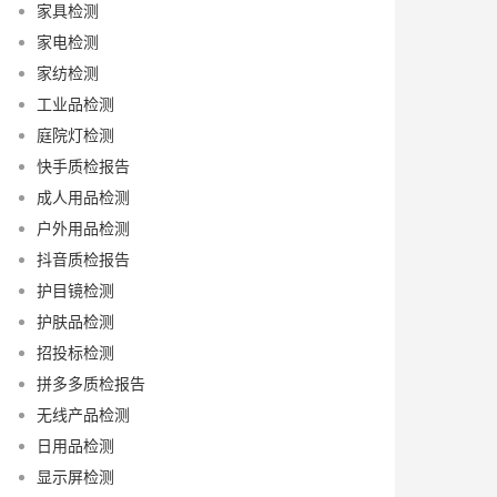
家具检测
家电检测
家纺检测
工业品检测
庭院灯检测
快手质检报告
成人用品检测
户外用品检测
抖音质检报告
护目镜检测
护肤品检测
招投标检测
拼多多质检报告
无线产品检测
日用品检测
显示屏检测