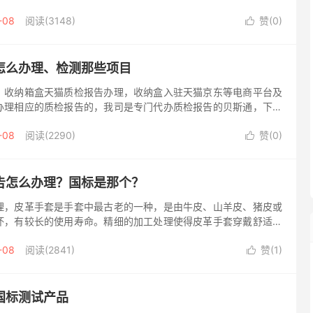
色毛巾、彩条毛巾、印花毛...
-08
阅读(3148)
赞(
0
)

怎么办理、检测那些项目
，收纳箱盒天猫质检报告办理，收纳盒入驻天猫京东等电商平台及
办理相应的质检报告的，我司是专门代办质检报告的贝斯通，下面
种常用的收纳工具，可以让...
-08
阅读(2290)
赞(
0
)

告怎么办理？国标是那个？
理，皮革手套是手套中最古老的一种，是由牛皮、山羊皮、猪皮或
坏，有较长的使用寿命。精细的加工处理使得皮革手套穿戴舒适、
皮革手套还具备防热和绝缘...
-08
阅读(2841)
赞(
1
)

国标测试产品