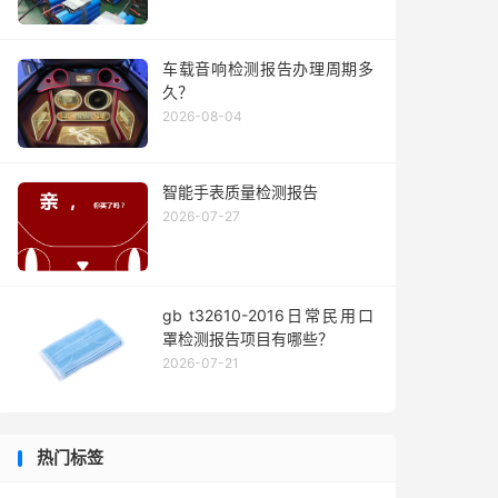
车载音响检测报告办理周期多
久？
2026-08-04
智能手表质量检测报告
2026-07-27
gb t32610-2016日常民用口
罩检测报告项目有哪些？
2026-07-21
热门标签