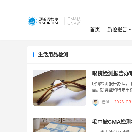
CMA认
CNAS证
首页
质检报告
生活用品检测
眼镜检测报告办
眼镜检测报告办理，
面。就类型和特定用
用性和产品安全仍是此
检测
2026-08
毛巾被CMA检
毛巾被CMA检测报