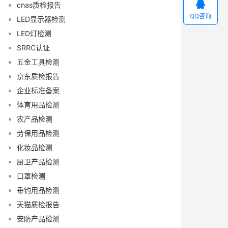

cnas质检报告
QQ咨询
LED显示器检测
LED灯检测
SRRC认证
五金工具检测
京东质检报告
企业标准备案
体育用品检测
农产品检测
劳保用品检测
化妆品检测
厨卫产品检测
口罩检测
垂钓用品检测
天猫质检报告
安防产品检测