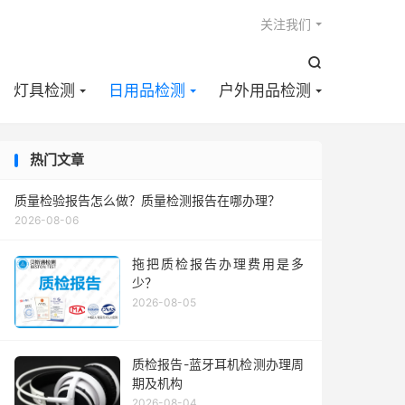

关注我们

灯具检测
日用品检测
户外用品检测
热门文章
质量检验报告怎么做？质量检测报告在哪办理？
2026-08-06
拖把质检报告办理费用是多
少？
2026-08-05
质检报告-蓝牙耳机检测办理周
期及机构
2026-08-04