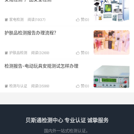
家电检测
阅读(1937)
赞(
0
)


护肤品检测报告办理流程？
护肤品检测
阅读(3269)
赞(
0
)


检测报告-电动玩具安规测试怎样办理
检测与认证
阅读(3599)
赞(
0
)


贝斯通检测中心 专业认证 诚挚服务
国内外一站式检测认证。