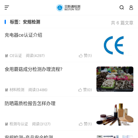



标签：安规检测
共 6 篇文章
充电器ce认证介绍
CE认证
阅读(4297)
赞(
1
)


食用蘑菇成分检测办理流程?
材料检测
阅读(3486)
赞(
0
)


防晒霜质检报告怎样办理
检测与认证
阅读(3127)
赞(
1
)


安规检测-产品安全检测