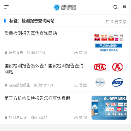



标签：检测报告查询网站
共 3 篇文章
质量检测报告真伪查询网站
质检报告
阅读(3793)
赞(
0
)


国家检测报告怎么查？国家检测报告查询
网站
cma质检报告
阅读(10117)
赞(
2
)


第三方机构质检报告怎样查询真假
检测与认证
阅读(4052)
赞(
0
)

