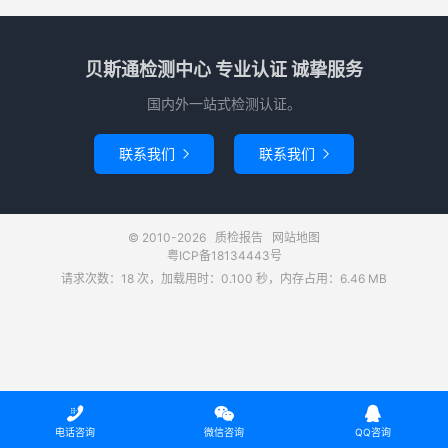
贝斯通检测中心 专业认证 诚挚服务
国内外一站式检测认证。
联系我们
联系我们


© 2010-2026
质检报告
网站地图
粤ICP备18134443号
请求次数：18 次，加载用时：0.100 秒，内存占用：6.46 MB



电话咨询
微信咨询
QQ咨询