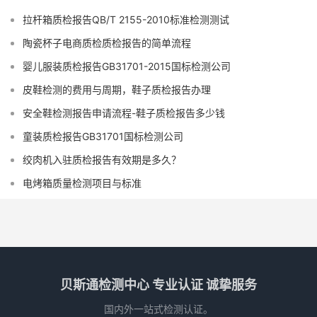
拉杆箱质检报告QB/T 2155-2010标准检测测试
陶瓷杯子电商质检质检报告的简单流程
婴儿服装质检报告GB31701-2015国标检测公司
皮鞋检测的费用与周期，鞋子质检报告办理
安全鞋检测报告申请流程-鞋子质检报告多少钱
童装质检报告GB31701国标检测公司
绞肉机入驻质检报告有效期是多久？
电烤箱质量检测项目与标准
贝斯通检测中心 专业认证 诚挚服务
国内外一站式检测认证。