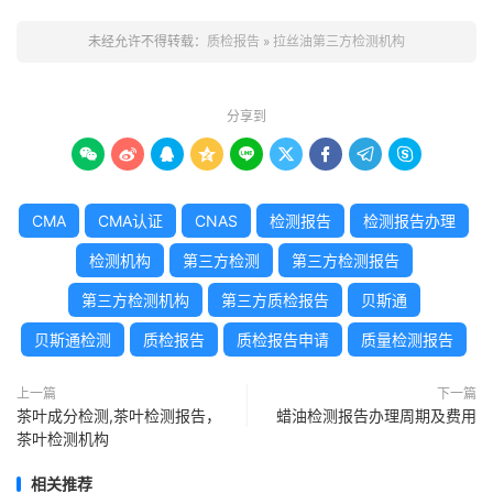
未经允许不得转载：
质检报告
»
拉丝油第三方检测机构
分享到









CMA
CMA认证
CNAS
检测报告
检测报告办理
检测机构
第三方检测
第三方检测报告
第三方检测机构
第三方质检报告
贝斯通
贝斯通检测
质检报告
质检报告申请
质量检测报告
上一篇
下一篇
茶叶成分检测,茶叶检测报告，
蜡油检测报告办理周期及费用
茶叶检测机构
相关推荐