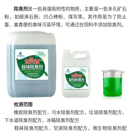
除臭剂
是一些具强吸附性的物质，主要是一些多孔矿石
粉，如细沸石粉、凹凸棒粉、煤灰等。其作用是为了防止
畜、禽粪便的臭味污染环境，可通过在饲料中添加除臭剂。
检测范围
橡胶除臭剂配方，污水除臭剂配方，垃圾除臭剂配方，
下水道除臭剂配方，冰箱除臭剂配方
鞋袜除臭剂配方，空调除臭剂配方，微生物除臭剂配