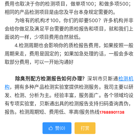
费用也取决于你的检测项目，做单项100；和做多项500；
相同的产品检测项目是由您及平台本身规定需要的。
为啥有的机构才100，你们的却要500？许多机构并非
会给你做足及满足平台需要的质检报告和项目，就和我们上
面说的一样，少项目费用自然就低。
4.检测周期也会影响你的质检报告费用，如果按照一般
周期来走，费用是固定的；如果加急处理的话，一般会多收
取部分费用，可以一开始沟通好
除臭剂配方检测报告如何办理？
深圳市贝斯通
检测机
构
，拥有多种产品检测实验室提供检测服务。我司主要以研
发、检测、分析为主。经验丰富，服务面广。各个领域均设
有专项实验室，贝斯通出具的检测报告支持扫码查询真伪，
报告。检测周期短、费用低、率高!服务热线
17688901138
赞(
0
)
打赏
