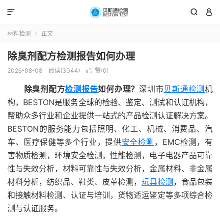



材料检测
正文

除臭剂配方检测报告如何办理
2026-08-08
阅读(3044)
赞(
0
)

除臭剂配方
检测报告
如何办理？
深圳市
贝斯通检测
机
构，BESTON是服务全球的检验、鉴定、测试和认证机构，
帮助众多行业和企业提供一站式的产品检测认证解决方案。
BESTON的服务能力包括照明、化工、机械、消费品、汽
车、医疗保健等多个行业，提供
安全检测
，EMC检测，有
害物质检测，环境安全检测，性能检测，电子电器产品可靠
性与失效分析，材料可靠性与失效分析，金属材料、非金属
材料分析，纺织品、鞋类、皮革检测，
玩具检测
，食品包装
和接触材料检测、认证与培训，货物适运鉴定等多项综合检
测与认证服务。