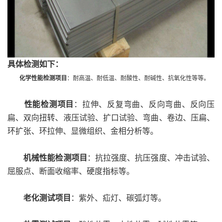
具体检测如下：
化学性能检测项目
：耐高温、耐低温、耐酸性、耐碱性、抗氧化性等等。
性能检测项目
：拉伸、反复弯曲、反向弯曲、反向压
扁、双向扭转、液压试验、扩口试验、弯曲、卷边、压扁、
环扩张、环拉伸、显微组织、金相分析等。
机械性能检测项目
：抗拉强度、抗压强度、冲击试验、
屈服点、断面收缩率、硬度指标等。
老化测试项目
：紫外、疝灯、碳弧灯等。