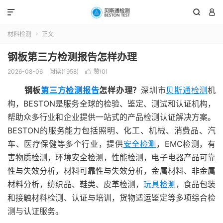



材料检测
正文

钢板第三方检测报告怎样办理
2026-08-06
阅读(1958)
赞(
0
)

钢板
第三方检测报告
怎样办理？
深圳市
贝斯通检测
机
构，BESTON是服务全球的检验、鉴定、测试和认证机构，
帮助众多行业和企业提供一站式的产品检测认证解决方案。
BESTON的服务能力包括照明、化工、机械、消费品、汽
车、医疗保健等多个行业，提供
安全检测
，EMC检测，有
害物质检测，环境安全检测，性能检测，电子电器产品可靠
性与失效分析，材料可靠性与失效分析，金属材料、非金属
材料分析，纺织品、鞋类、皮革检测，
玩具检测
，食品包装
和接触材料检测、认证与培训，货物适运鉴定等多项综合检
测与认证服务。