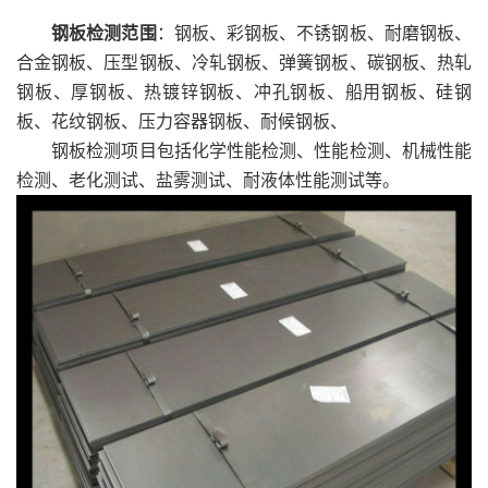
钢板检测范围
：钢板、彩钢板、不锈钢板、耐磨钢板、
合金钢板、压型钢板、冷轧钢板、弹簧钢板、碳钢板、热轧
钢板、厚钢板、热镀锌钢板、冲孔钢板、船用钢板、硅钢
板、花纹钢板、压力容器钢板、耐候钢板、
钢板检测项目包括化学性能检测、性能检测、机械性能
检测、老化测试、盐雾测试、耐液体性能测试等。