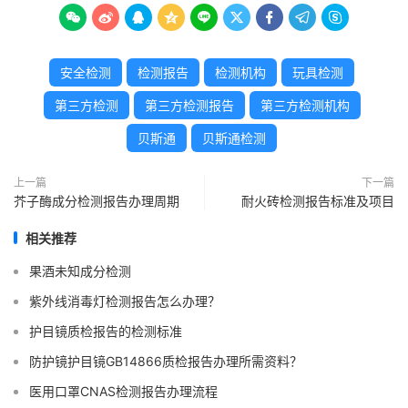









安全检测
检测报告
检测机构
玩具检测
第三方检测
第三方检测报告
第三方检测机构
贝斯通
贝斯通检测
上一篇
下一篇
芥子酶成分检测报告办理周期
耐火砖检测报告标准及项目
相关推荐
果酒未知成分检测
紫外线消毒灯检测报告怎么办理？
护目镜质检报告的检测标准
防护镜护目镜GB14866质检报告办理所需资料？
医用口罩CNAS检测报告办理流程