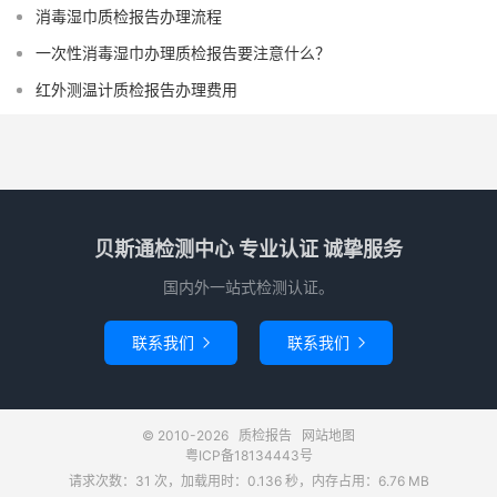
消毒湿巾质检报告办理流程
一次性消毒湿巾办理质检报告要注意什么？
红外测温计质检报告办理费用
贝斯通检测中心 专业认证 诚挚服务
国内外一站式检测认证。
联系我们
联系我们


© 2010-2026
质检报告
网站地图
粤ICP备18134443号
请求次数：31 次，加载用时：0.136 秒，内存占用：6.76 MB