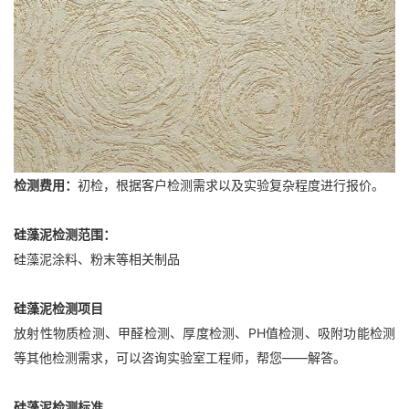
检测费用：
初检，根据客户检测需求以及实验复杂程度进行报价。
硅藻泥检测范围：
硅藻泥涂料、粉末等相关制品
硅藻泥检测项目
放射性物质检测、甲醛检测、厚度检测、PH值检测、吸附功能检测
等其他检测需求，可以咨询实验室工程师，帮您——解答。
硅藻泥检测标准