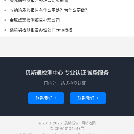
凝乳酶检测报告办理公司贝斯通
收纳箱质检报告有什么用处？为什么要做？
金属蜂窝检测报告办理公司
桑拿袋检测报告办理公司cma授权
贝斯通检测中心 专业认证 诚挚服务
国内外一站式检测认证。
联系我们
联系我们


© 2010-2026
质检报告
网站地图
粤ICP备18134443号