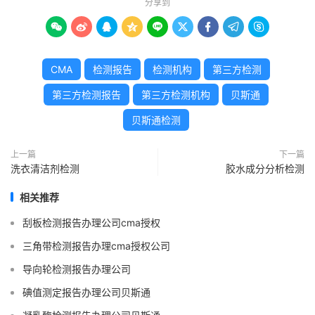
分享到









CMA
检测报告
检测机构
第三方检测
第三方检测报告
第三方检测机构
贝斯通
贝斯通检测
上一篇
下一篇
洗衣清洁剂检测
胶水成分分析检测
相关推荐
刮板检测报告办理公司cma授权
三角带检测报告办理cma授权公司
导向轮检测报告办理公司
碘值测定报告办理公司贝斯通