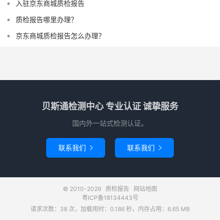
入驻京东商城质检报告
质检报告哪里办理？
京东商城质检报告怎么办理？
贝斯通检测中心 专业认证 诚挚服务
国内外一站式检测认证。
联系我们
联系我们


© 2010-2026
质检报告
网站地图
粤ICP备18134443号
请求次数：38 次，加载用时：0.186 秒，内存占用：6.65 MB