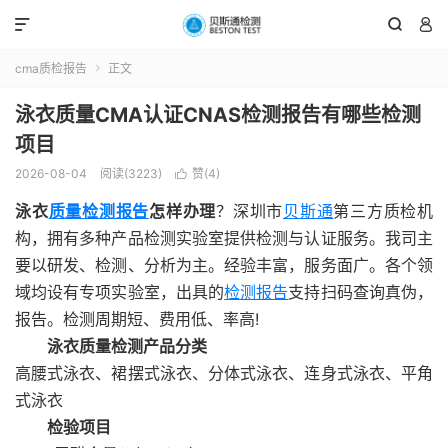



cma质检报告
正文

泳衣质量CMA认证CNAS检测报告有哪些检测
项目
2026-08-04
阅读(3223)
赞(
4
)

泳衣
质量检测报告
怎样办理
？深圳市
贝斯通
第三方质检机
构，拥有多种产品检测实验室提供检测与认证服务。我司主
要以研发、检测、分析为主。经验丰富，服务面广。各个领
域均设有专项实验室，出具的
检测报告
支持扫码查询真伪，
报告。检测周期短、费用低、率高!
泳衣质量检测产品分类
高腰式泳衣、裙摆式泳衣、分体式泳衣、连身式泳衣、平角
式泳衣
检验项目