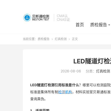
CMA认
CNAS证
首页
质检报告
当前位置：
质检报告
灯具检测
正文


LED隧道灯
2026-08-06
分类：
灯具检测
LED隧道灯
检测
引用标准是什么
？哪里可以检测庭院
标准是集体所有制
检测机构
，材料实验室贝斯通标准
查询真伪。
1、适用范围