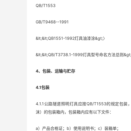
QB/T1553
GB/T9468--1991
&lt;&lt;QB1551-1992灯具油漆涂&gt;〉
&lt;&lt;QB/T3738.1-1999灯具型号命名方法总则&gt
4、包装、运输与贮存
4.1包装
4.1.1公路隧道照明灯具应按QB/T1553的规
沫）的包装箱内，包装箱内应有以下文件：
a）产品合格证；b）使用说明书；c）装箱单；