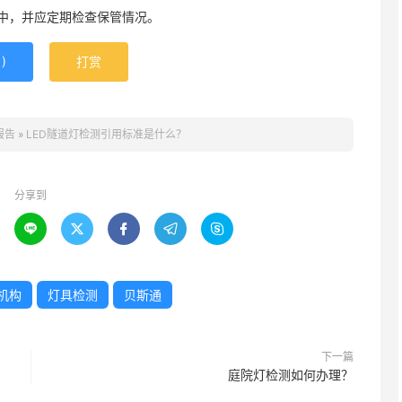
中，并应定期检查保管情况。
1
)
打赏
报告
»
LED隧道灯检测引用标准是什么？
分享到





机构
灯具检测
贝斯通
下一篇
庭院灯检测如何办理？