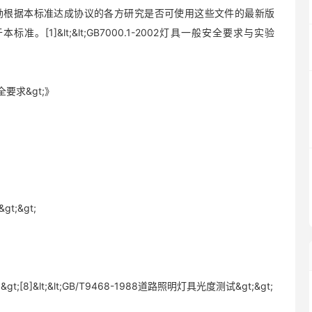
励根据本标准达成协议的各方研究是否可使用这些文件的最新版
1]&lt;&lt;GB7000.1-2002灯具一般安全要求与实验
安全要求&gt;》
t;&gt;
&gt;[8]&lt;&lt;GB/T9468-1988道路照明灯具光度测试&gt;&gt;