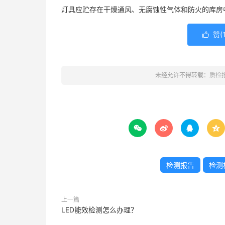
灯具应贮存在干燥通风、无腐蚀性气体和防火的库房
赞(

未经允许不得转载：
质检




检测报告
检测
上一篇
LED能效检测怎么办理？