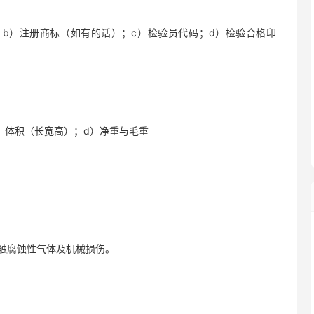
称；b）注册商标（如有的话）；c）检验员代码；d）检验合格印
）体积（长宽高）；d）净重与毛重
触腐蚀性气体及机械损伤。