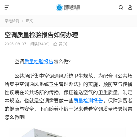



家电检测
正文

空调质量检验报告如何办理
2026-08-07
阅读(3409)
赞(
0
)

空调
质量检验报告
怎么做?
公共场所集中空调通风系统卫生规范，为配合《公共场
所集中空调通风系统卫生管理办法》的实施，预防空气传播
性疾病在公共场所的传播，保证输送空气的卫生质量，制定
本规范。也就是空调需要做一些
质量检测报告
，保障消费者
的健康与安全，下面随着小编一起来看看空调质量检验报告
怎么做吧!