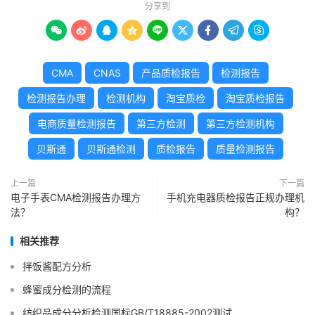
分享到









CMA
CNAS
产品质检报告
检测报告
检测报告办理
检测机构
淘宝质检
淘宝质检报告
电商质量检测报告
第三方检测
第三方检测机构
贝斯通
贝斯通检测
质检报告
质量检测报告
上一篇
下一篇
电子手表CMA检测报告办理方
手机充电器质检报告正规办理机
法？
构？
相关推荐
拌饭酱配方分析
蜂蜜成分检测的流程
纺织品成分分析检测国标GB/T18885-2002测试