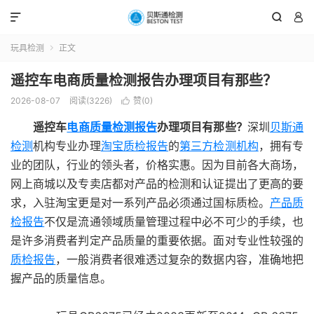



玩具检测
正文

遥控车电商质量检测报告办理项目有那些？
2026-08-07
阅读(3226)
赞(
0
)

遥控车
电商质量检测报告
办理项目有那些？
深圳
贝斯通
检测
机构专业办理
淘宝质检报告
的
第三方检测机构
，拥有专
业的团队，行业的领头者，价格实惠。因为目前各大商场，
网上商城以及专卖店都对产品的检测和认证提出了更高的要
求，入驻淘宝更是对一系列产品必须通过国标质检。
产品质
检报告
不仅是流通领域质量管理过程中必不可少的手续，也
是许多消费者判定产品质量的重要依据。面对专业性较强的
质检报告
，一般消费者很难透过复杂的数据内容，准确地把
握产品的质量信息。