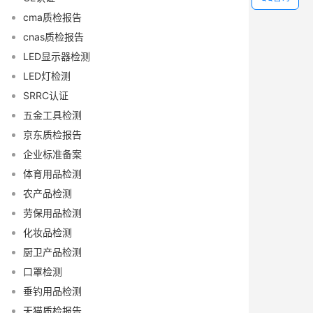
cma质检报告
cnas质检报告
LED显示器检测
LED灯检测
SRRC认证
五金工具检测
京东质检报告
企业标准备案
体育用品检测
农产品检测
劳保用品检测
化妆品检测
厨卫产品检测
口罩检测
垂钓用品检测
天猫质检报告