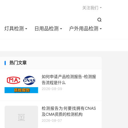

关注我们

灯具检测
日用品检测
户外用品检测
热门文章
如何申请产品检测报告-检测报
告流程是什么
2026-08-09
检测报告为何要找拥有CNAS
及CMA资质的检测机构
2026-08-07