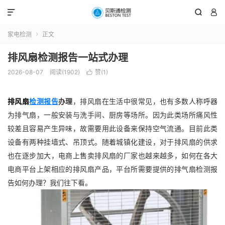



家电检测
正文

排风扇检测报告一站式办理
2026-08-07
阅读(1902)
赞(
1
)

排风扇
检测报告
办理
，排风扇在生活中很常见，也有多数人称呼器
为排气扇，一般安装与洗手间、厨房等场所。因为此类场所痛风性
较差且容易产生异味，故需要用此设备来保持空气流通。目前此类
设备有两种挂墙式、吊顶式。随着城镇化建设，对于排风扇的供求
也在逐步加大，电商上售卖排风扇的厂家也越来越多，如何在各大
电商平台上架相应的排风扇产品，平台所需要提供的排气扇检测报
告如何办理？我们往下看。