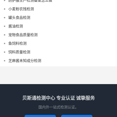
防护服生产检测备案怎么做
小麦粉农残检测
罐头食品检测
酱油检测
宠物食品质量检测
鱼饲料检测
饲料质量检测
芝麻酱未知成分检测
贝斯通检测中心 专业认证 诚挚服务
国内外一站式检测认证。