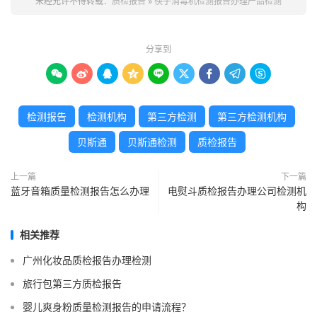
未经允许不得转载：
质检报告
»
筷子消毒机检测报告办理产品检测
分享到









检测报告
检测机构
第三方检测
第三方检测机构
贝斯通
贝斯通检测
质检报告
上一篇
下一篇
蓝牙音箱质量检测报告怎么办理
电熨斗质检报告办理公司检测机
构
相关推荐
广州化妆品质检报告办理检测
旅行包第三方质检报告
婴儿爽身粉质量检测报告的申请流程？