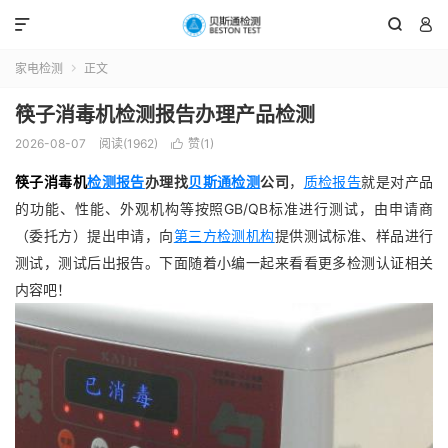



家电检测
正文

筷子消毒机检测报告办理产品检测
2026-08-07
阅读(1962)
赞(
1
)

筷子消毒机
检测报告
办理找
贝斯通检测
公司
，
质检报告
就是对产品
的功能、性能、外观机构等按照GB/QB标准进行测试，由申请商
（委托方）提出申请，向
第三方检测机构
提供测试标准、样品进行
测试，测试后出报告。下面随着小编一起来看看更多检测认证相关
内容吧！