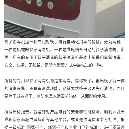
筷子消毒机是一种专门对筷子进行自动化消毒的设备。分为两种：
一种是机械的筷子消毒机，一种是微电脑全自动的筷子消毒机。市
面上所有的专用于筷子消毒的筷子消毒机基本上都采用臭氧消毒，
安全，快捷，无残留，是所有消毒方式中最先进的一种。
所有的专用型筷子消毒机都是集消毒，存储筷子，输出筷子为一体
的消毒设备，不具备清洗功能，这就要求筷子必须先行清洗，而且
要晾干或者擦干，以防水滴入消毒机箱体，从而影响使用。
所谓质检报告，就是针对产品进行的安全和性能检测，顺利入驻天
猫和京东商城或者超市等其他平台，或者是供消费者参考标准。根
据三级标准(国家标准、部颁标准和企业自己的标准)，进行质量评