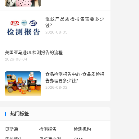
驱蚊产品质检报告需要多少
钱？
2026-08-05
美国亚马逊UL检测报告的流程
2026-08-04
食品检测报告中心-食品质检报
告办理要多少钱？
2026-08-02
热门标签
贝斯通
检测报告
检测机构