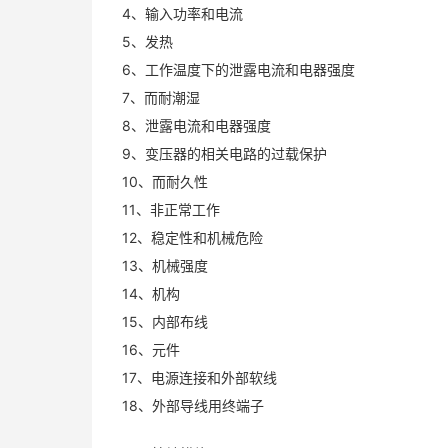
4、输入功率和电流
5、发热
6、工作温度下的泄露电流和电器强度
7、而耐潮湿
8、泄露电流和电器强度
9、变压器的相关电路的过载保护
10、而耐久性
11、非正常工作
12、稳定性和机械危险
13、机械强度
14、机构
15、内部布线
16、元件
17、电源连接和外部软线
18、外部导线用终端子