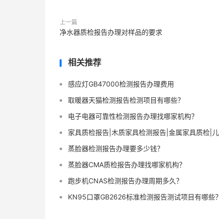
上一篇
净水器质检报告办理对样品的要求
相关推荐
感应灯GB47000检测报告办理费用
取暖器天猫检测报告检测项目有哪些？
电子电器可靠性检测报告办理找哪家机构？
家具质检报告|木质家具检测报告|金属家具质检|
蒸脸器检测报告办理要多少钱？
蒸脸器CMA质检报告办理找哪家机构？
跑步机CNAS检测报告办理周期多久？
KN95口罩GB2626标准检测报告测试项目有哪些