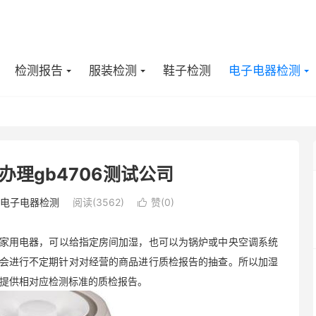
检测报告
服装检测
鞋子检测
电子电器检测
办理gb4706测试公司
电子电器检测
阅读(3562)
赞(
0
)

家用电器，可以给指定房间加湿，也可以为锅炉或中央空调系统
会进行不定期针对对经营的商品进行质检报告的抽查。所以加湿
要提供相对应检测标准的质检报告。