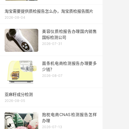
淘宝需要提供质检报告怎么办，淘宝质检报告图片
2026-08-04
美容仪质检报告办理国内销售
国标检测公司
2026-07-31
面条机电商检测报告办理要多
少钱？
2026-08-07
亚麻籽成分检测
2026-08-05
抱枕电商CNAS检测报告怎样
办理
2026-07-13