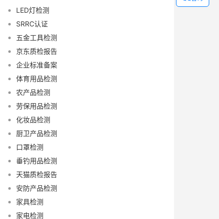
LED灯检测
SRRC认证
五金工具检测
京东质检报告
企业标准备案
体育用品检测
农产品检测
劳保用品检测
化妆品检测
厨卫产品检测
口罩检测
垂钓用品检测
天猫质检报告
安防产品检测
家具检测
家电检测