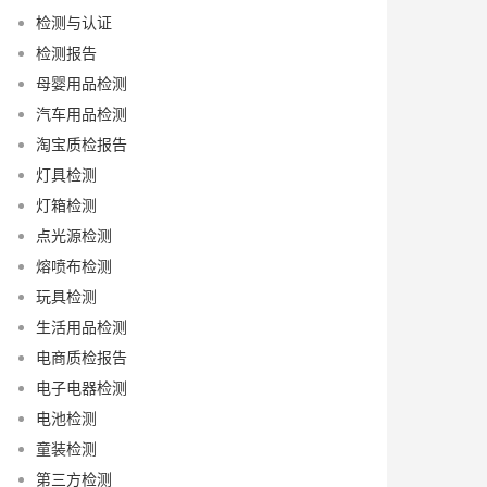
检测与认证
检测报告
母婴用品检测
汽车用品检测
淘宝质检报告
灯具检测
灯箱检测
点光源检测
熔喷布检测
玩具检测
生活用品检测
电商质检报告
电子电器检测
电池检测
童装检测
第三方检测