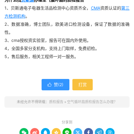
1、贝斯通电子电器生活品检测中心资质齐全，
CMA
资质认证的
第三
方检测机构
。
2、数据准确，博士团队，欧美进口检测设备，保证了数据的准确
性。
3、cma授权资实验室，报告可在国内外使用。
4，全国多家分支机构，支持上门取样，免费初检。
5，售后服务，相关工程师一对一服务。
赞(
2
)
打赏

未经允许不得转载：
质检报告
»
空气循环扇质检报告怎么办理？
分享到








