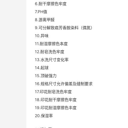
6.耐干摩擦色牢度
7.PH值
8.游离甲醛
9.可分解致癌芳香胺染料（偶氮）
10.异味
11.耐湿摩擦色本度
12.耐皂洗色牢度
13.水洗尺寸变化率
14.起球
15.顶破强力
16.规格尺寸允许偏差及缝制要求
17.印花耐皂洗色牢度
18.印花耐干摩擦色牢度
19.印花耐湿摩擦色丰度
20.保湿率