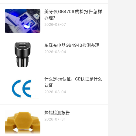
美牙仪GB4706质检报告怎样
办理？
2026-08-07
车载充电器GB4943检测办理
2026-08-04
什么是ce认证，CE认证是什么
认证
2026-08-04
蜂蜡检测报告
2026-07-31