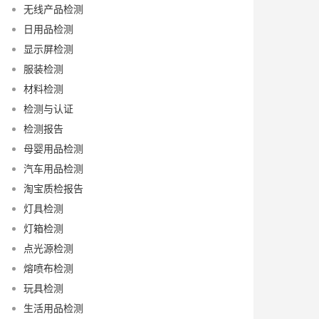
无线产品检测
日用品检测
显示屏检测
服装检测
材料检测
检测与认证
检测报告
母婴用品检测
汽车用品检测
淘宝质检报告
灯具检测
灯箱检测
点光源检测
熔喷布检测
玩具检测
生活用品检测