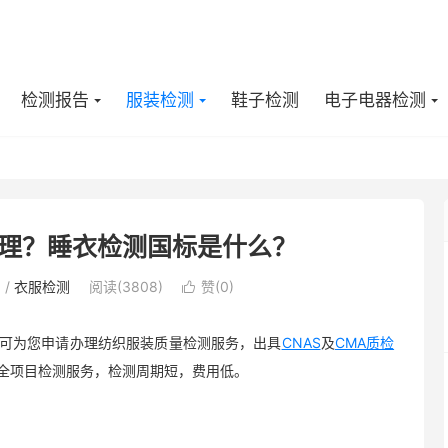
检测报告
服装检测
鞋子检测
电子电器检测
理？睡衣检测国标是什么？
测
/
衣服检测
阅读(3808)
赞(
0
)

可为您申请办理纺织服装质量检测服务，出具
CNAS
及
CMA质检
全项目检测服务，检测周期短，费用低。