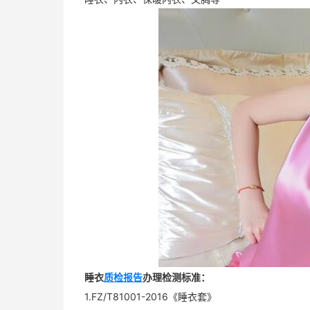
睡衣
质检报告
办理检测标准：
1.FZ/T81001-2016《睡衣套》