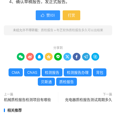
4、确认草稿报告，发正式报告。
赞(
0
)
打赏

未经允许不得转载：
质检报告
»
布艺软饰质检报告多久可以出结果
分享到









CMA
CNAS
检测报告
检测报告办理
背包
贝斯通
质检报告
上一篇
下一篇
机械质检报告检测项目有哪些
充电器质检报告测试周期多久
相关推荐