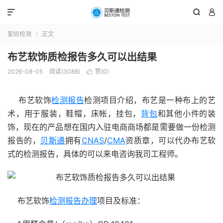



家纺检测
正文

布艺软饰质检报告多久可以出结果
2026-08-05
阅读(3088)
赞(
0
)

布艺软饰
检测报告
检测项目介绍，布艺是一种布上的艺
术，用于服装，鞋帽，床帐，挂包，
背包
和其他小件的装
饰，现在的产品想在国内入驻电商商场都是需要做一份检测
报告的，
贝斯通
拥有
CNAS
/
CMA
资质章，可以代办布艺软
式的检测报告，具体的可以来电咨询我司工程师。
布艺软饰
检测报告办理
项目及标准：