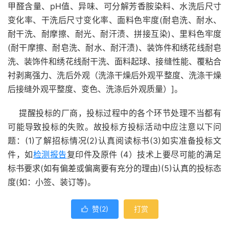
甲醛含量、pH值、异味、可分解芳香胺染料、水洗后尺寸
变化率、干洗后尺寸变化率、面料色牢度(耐皂洗、耐水、
耐干洗、耐摩擦、耐光、耐汗渍、拼接互染)、里料色牢度
(耐干摩擦、耐皂洗、耐水、耐汗渍)、装饰件和绣花线耐皂
洗、装饰件和绣花线耐干洗、面料起球、接缝性能、覆粘合
衬剥离强力、洗后外观（洗涤干燥后外观平整度、洗涤干燥
后接缝外观平整度、变色、洗涤后外观质量）]。
提醒投标的厂商，投标过程中的各个环节处理不当都有
可能导致投标的失败。故投标方投标活动中应注意以下问
题：(1)了解招标情况(2)认真阅读标书(3)如实准备投标文
件，如
检测报告
复印件及原件 (4）技术上要尽可能的满足
标书要求(如有偏差或偏离要有充分的理由)(5)认真的投标态
度(如：小签、装订等)。
赞(
2
)
打赏
