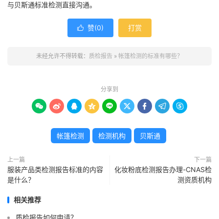
与贝斯通标准检测直接沟通。
赞(
0
)
打赏

未经允许不得转载：
质检报告
»
帐篷检测的标准有哪些？
分享到









帐篷检测
检测机构
贝斯通
上一篇
下一篇
服装产品类检测报告标准的内容
化妆粉底检测报告办理-CNAS检
是什么？
测资质机构
相关推荐
质检报告如何申请？