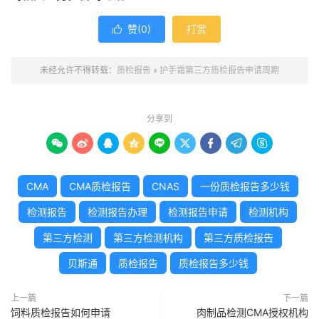
赞(
0
)
打赏

未经允许不得转载：
质检报告
»
护手霜第三方质检报告申请周期
分享到









CMA
CMA质检报告
CNAS
一份质检报告多少钱
检测报告
检测报告办理
检测报告申请
检测机构
第三方检测
第三方检测机构
第三方质检报告
贝斯通
质检报告
质检报告多少钱
上一篇
下一篇
饲料质检报告如何申请
肉制品检测CMA授权机构