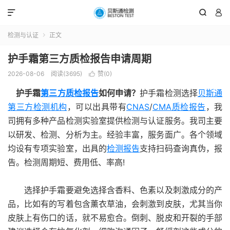



检测与认证
正文

护手霜第三方质检报告申请周期
2026-08-06
阅读(3695)
赞(
0
)

护手霜
第三方质检报告
如何申请？
护手霜检测选择
贝斯通
第三方检测机构
，可以出具带有
CNAS
/
CMA质检报告
，我
司拥有多种产品检测实验室提供检测与认证服务。我司主要
以研发、检测、分析为主。经验丰富，服务面广。各个领域
均设有专项实验室，出具的
检测报告
支持扫码查询真伪，报
告。检测周期短、费用低、率高!
选择护手霜要避免选择含香料、色素以及刺激成分的产
品，比如有的写着包含薰衣草油，会刺激到皮肤，尤其当你
皮肤上有伤口的话，就不易愈合。倒刺、脱皮和开裂的手部