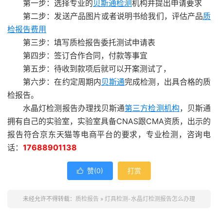
第一步：选择专业的
贝斯通检测
机构并提出申请要求
第二步：发送产品图片或者说明书给我们，评估产品
质
检报告费用
第三步：填写质检报告委托测试申请表
第四步：签订合作合同，付款等事宜
第五步：待收到款项后就可以开案测试了，
第六步：在约定周期内
贝斯通
完成检测，出具合格的质
检报告。
水晶灯检测报告办理找贝斯通
第三方检测机构
，贝斯通
拥有自己的实验室，实验室具备CNAS跟CMA资质，出示的
报告符合京东天猫等电商平台的要求，专业检测，咨询电
话：
17688901138
赞(
0
)
打赏

未经允许不得转载：
质检报告
»
灯具检测-水晶灯检测报告怎么办理