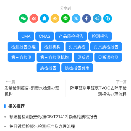
分享到









CMA
CNAS
产品质检报告
检测报告
检测报告办理
检测机构
灯具质检
灯具质检报告
第三方检测
第三方检测机构
贝斯通
贝斯通检测
质检报告
质检报告费用
上一篇
下一篇
质量检测报告-消毒水检测办理
除甲醛剂甲醛氨TVOC去除率检
机构
测报告办理流程
相关推荐
额温枪检测报告标准GB/T21417|额温枪质检报告
护目镜质检报告检测标准及办理流程