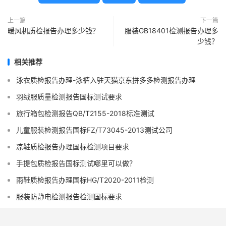
上一篇
下一篇
暖风机质检报告办理多少钱？
服装GB18401检测报告办理多
少钱？
相关推荐
泳衣质检报告办理-泳裤入驻天猫京东拼多多检测报告办理
羽绒服质量检测报告国标测试要求
旅行箱包检测报告QB/T2155-2018标准测试
儿童服装检测报告国标FZ/T73045-2013测试公司
凉鞋质检报告办理国标检测项目要求
手提包质检报告国标测试哪里可以做？
雨鞋质检报告办理国标HG/T2020-2011检测
服装防静电检测报告检测国标要求