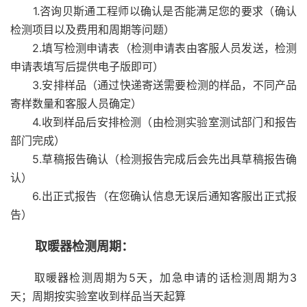
1.咨询贝斯通工程师以确认是否能满足您的要求（确认
检测项目以及费用和周期等问题）
2.填写检测申请表（检测申请表由客服人员发送，检测
申请表填写后提供电子版即可）
3.安排样品（通过快递寄送需要检测的样品，不同产品
寄样数量和客服人员确定）
4.收到样品后安排检测（由检测实验室测试部门和报告
部门完成）
5.草稿报告确认（检测报告完成后会先出具草稿报告确
认）
6.出正式报告（在您确认信息无误后通知客服出正式报
告）
取暖器检测周期：
取暖器检测周期为5天，加急申请的话检测周期为3
天；周期按实验室收到样品当天起算