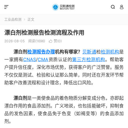



工业品检测
正文

漂白剂检测报告检测流程及作用
2026-08-05
阅读(1696)
赞(
0
)

漂白剂
检测报告办理
机构有哪家？
贝斯通
检
检测机构
是
一家拥有
CNAS
/
CMA
资质认证的
第三方检测机构
。帮助客
户提升信任度，深化市场优势，获得客户的广泛赞誉。服务
不仅仅是测试、检验和认证那么简单，同时还在开发环节帮
助客户改善流程和设计理念，降低出口风险。
漂白剂
是一类使食品的着色物质分解变成分色，亦即起
漂白作用的食品添加剂。广义地说，也包括能破坏，抑制食
品的发色因素，使食品免于色变（如褐变等）的食品添加
剂。