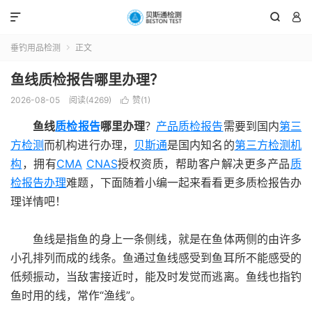



垂钓用品检测
正文

鱼线质检报告哪里办理？
2026-08-05
阅读(4269)
赞(
1
)

鱼线
质检报告
哪里办理
？
产品质检报告
需要到国内
第三
方检测
而机构进行办理，
贝斯通
是国内知名的
第三方检测机
构
，拥有
CMA
CNAS
授权资质，帮助客户解决更多产品
质
检报告办理
难题，下面随着小编一起来看看更多质检报告办
理详情吧！
鱼线是指鱼的身上一条侧线，就是在鱼体两侧的由许多
小孔排列而成的线条。鱼通过鱼线感受到鱼耳所不能感受的
低频振动，当敌害接近时，能及时发觉而逃离。鱼线也指钓
鱼时用的线，常作“渔线”。