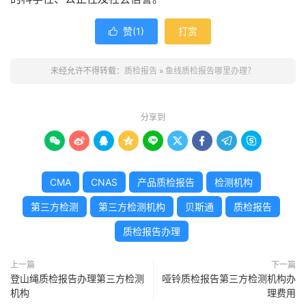
赞(
1
)
打赏

未经允许不得转载：
质检报告
»
鱼线质检报告哪里办理？
分享到









CMA
CNAS
产品质检报告
检测机构
第三方检测
第三方检测机构
贝斯通
质检报告
质检报告办理
上一篇
下一篇
登山绳质检报告办理第三方检测
哑铃质检报告第三方检测机构办
机构
理费用