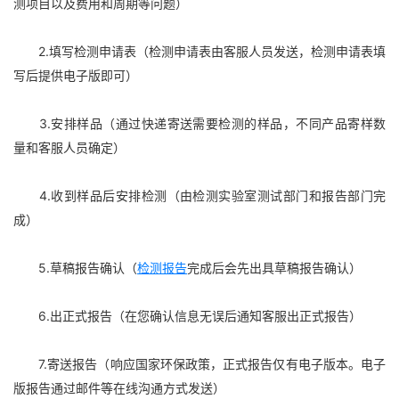
测项目以及费用和周期等问题）
2.填写检测申请表（检测申请表由客服人员发送，检测申请表填
写后提供电子版即可）
3.安排样品（通过快递寄送需要检测的样品，不同产品寄样数
量和客服人员确定）
4.收到样品后安排检测（由检测实验室测试部门和报告部门完
成）
5.草稿报告确认（
检测报告
完成后会先出具草稿报告确认）
6.出正式报告（在您确认信息无误后通知客服出正式报告）
7.寄送报告（响应国家环保政策，正式报告仅有电子版本。电子
版报告通过邮件等在线沟通方式发送）