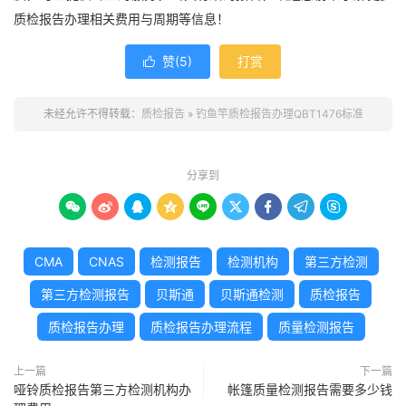
质检报告办理相关费用与周期等信息！
赞(
5
)
打赏

未经允许不得转载：
质检报告
»
钓鱼竿质检报告办理QBT1476标准
分享到









CMA
CNAS
检测报告
检测机构
第三方检测
第三方检测报告
贝斯通
贝斯通检测
质检报告
质检报告办理
质检报告办理流程
质量检测报告
上一篇
下一篇
哑铃质检报告第三方检测机构办
帐篷质量检测报告需要多少钱