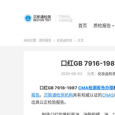
CMA认
CNAS证
首页
质检报告
当前位置：
质检报告
化妆品检测
正文


口红GB 7916-1
2026-08-03
分类：
化妆品检
口红GB 7916-1987
CMA
检测报告办理
报告
。
贝斯通
检测机构
具有权威认证的
CNAS
出具公正检验报告。
制造口红的基料是油、油脂和蜡。油，以粘