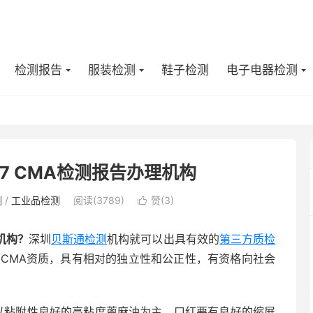
检测报告
服装检测
鞋子检测
电子电器检测
987 CMA检测报告办理机构
测
/
工业品检测
阅读(3789)
赞(
3
)

机构？
深圳
贝斯通检测
机构就可以出具有效的
第三方质检
/CMA资质，具有相对的独立性和公正性，有资格向社会
附性良好的高粘度蓖麻油为主。口红要有良好的缩展