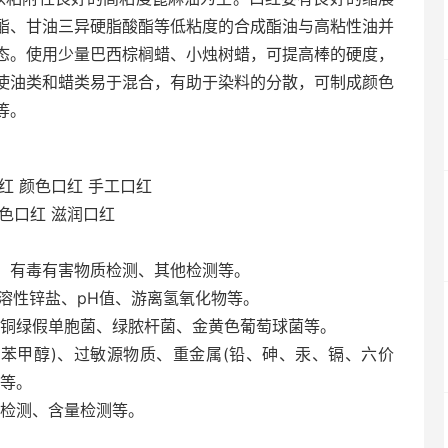
酯、甘油三异硬脂酸酯等低粘度的合成酯油与高粘性油并
态。使用少量巴西棕榈蜡、小烛树蜡，可提高棒的硬度，
使油类和蜡类易于混合，有助于染料的分散，可制成颜色
等。
红 颜色口红 手工口红
色口红 滋润口红
有毒有害物质检测、其他检测等。
溶性锌盐、pH值、游离氢氧化物等。
铜绿假单胞菌、绿脓杆菌、金黄色葡萄球菌等。
苯甲醇)、过敏源物质、重金属(铅、砷、汞、镉、六价
剂等。
检测、含量检测等。