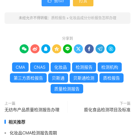
赞(
0
)
打赏

未经允许不得转载：
质检报告
»
化妆品成分分析报告怎样办理
分享到









CMA
CNAS
化妆品
检测报告
检测机构
第三方质检报告
贝斯通
贝斯通检测
质检报告
质量检测报告
上一篇
下一篇
无纺布产品质量检测报告办理
膨化食品检测项目及标准
相关推荐
化妆品CMA检测报告周期