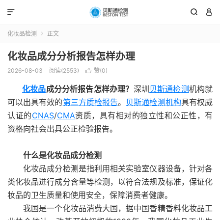



化妆品检测
正文

化妆品成分分析报告怎样办理
2026-08-03
阅读(2553)
赞(
0
)

化妆品
成分分析报告怎样办理？
深圳
贝斯通检测
机构就
可以出具有效的
第三方质检报告
。
贝斯通
检测机构
具有权威
认证的
CNAS
/
CMA
资质，具有相对的独立性和公正性，有
资格向社会出具公正检验报告。
什么是化妆品成分检测
化妆品成分检测是指利用相关实验室仪器设备，针对各
类化妆品进行成分含量等检测，以符合法规及标准，保证化
妆品的卫生质量和使用安全，保障消费者健康。
我国是一个化妆品消费大国，据中国香精香料化妆品工