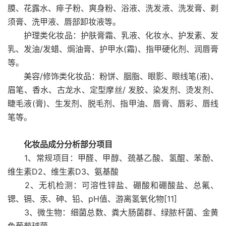
膜、花露水、痱子粉、爽身粉、浴液、洗发液、洗发膏、剃
须膏、洗甲液、唇部卸妆液等。
护理类化妆品：护肤膏霜、乳液、化妆水、护发素、发
乳、发油/发蜡、焗油膏、护甲水(霜)、指甲硬化剂、润唇膏
等。
美容/修饰类化妆品：粉饼、胭脂、眼影、眼线笔(液)、
眉笔、香水、古龙水、定型摩丝/ 发胶、染发剂、烫发剂、
睫毛液(膏)、生发剂、脱毛剂、指甲油、唇膏、唇彩、唇线
笔等。
化妆品成分分析部分项目
1、常规项目：甲醛、甲醇、巯基乙酸、氢醌、苯酚、
维生素D2、维生素D3、氨基酸
2、无机检测：可溶性锌盐、硼酸和硼酸盐、总氟、
锶、镉、汞、砷、铅、pH值、游离氢氧化物[11]
3、微生物：细菌总数、粪大肠菌群、绿脓杆菌、金黄
色葡萄球菌