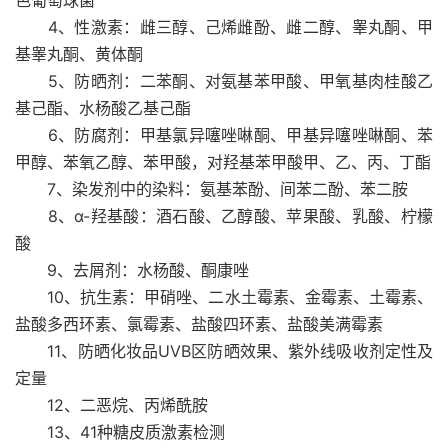
4、性激素：雌三醇、己烯雌酚、雌二醇、睾丸酮、甲
基睾丸酮、黄体酮
5、防晒剂：二苯酮、对氨基苯甲酸、甲氧基肉桂酸乙
基己酯、水杨酸乙基己酯
6、防腐剂：甲基氯异噻唑啉酮、甲基异噻唑啉酮、苯
甲醇、苯氧乙醇、苯甲酸，对羟基苯甲酸甲、乙、丙、丁酯
7、染发剂中的染料：氨基苯酚、间苯二酚、苯二胺
8、α-羟基酸：酒石酸、乙醇酸、苹果酸、乳酸、柠檬
酸
9、去屑剂：水杨酸、酮康唑
10、抗生素：甲硝唑、二水土霉素、金霉素、土霉素、
盐酸多西环素、氯霉素、盐酸四环素、盐酸美满霉素
11、防晒化妆品UVB区防晒效果、紫外线吸收剂定性及
定量
12、二恶烷、丙烯酰胺
13、41种糖皮质激素检测