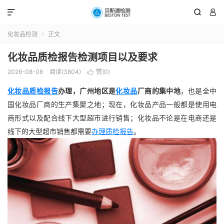



化妆品检测
正文

化妆品质检报告检测项目以及要求
2026-08-06
阅读(3804)
赞(
0
)

化妆品质检报告
办理，广州地区是
化妆品
厂商的集中地
，也是全中
国化妆品厂商的生产集聚之地；现在，化妆品产品一般都是使用电
商形式以及配合线下大型超市进行销售；化妆品不论是在电商还是
线下的大型超市销售都需要
办理质检报告
。