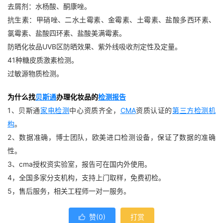
去屑剂：水杨酸、酮康唑。
抗生素：甲硝唑、二水土霉素、金霉素、土霉素、盐酸多西环素、
氯霉素、盐酸四环素、盐酸美满霉素。
防晒化妆品UVB区防晒效果、紫外线吸收剂定性及定量。
41种糖皮质激素检测。
过敏源物质检测。
为什么找
贝斯通
办理化妆品的
检测报告
1、贝斯通
家电检测
中心资质齐全，
CMA
资质认证的
第三方检测机
构
。
2、数据准确，博士团队，欧美进口检测设备，保证了数据的准确
性。
3、cma授权资实验室，报告可在国内外使用。
4，全国多家分支机构，支持上门取样，免费初检。
5，售后服务，相关工程师一对一服务。
赞(
0
)
打赏
