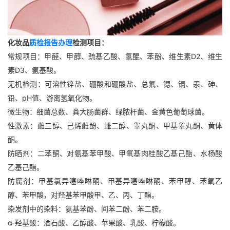
化妆品
质检报告办理
检测项目：
常规项目：甲醛、甲醇、巯基乙酸、氢醌、苯酚、维生素D2、维生
素D3、氨基酸。
无机检测：可溶性锌盐、硼酸和硼酸盐、总氟、锶、镉、汞、砷、
铅、pH值、游离氢氧化物。
微生物：细菌总数、粪大肠菌群、绿脓杆菌、金黄色葡萄球菌。
性激素：雌三醇、己烯雌酚、雌二醇、睾丸酮、甲基睾丸酮、黄体
酮。
防晒剂：二苯酮、对氨基苯甲酸、甲氧基肉桂酸乙基己酯、水杨酸
乙基己酯。
防腐剂：甲基氯异噻唑啉酮、甲基异噻唑啉酮、苯甲醇、苯氧乙
醇、苯甲酸，对羟基苯甲酸甲、乙、丙、丁酯。
染发剂中的染料：氨基苯酚、间苯二酚、苯二胺。
α-羟基酸：酒石酸、乙醇酸、苹果酸、乳酸、柠檬酸。