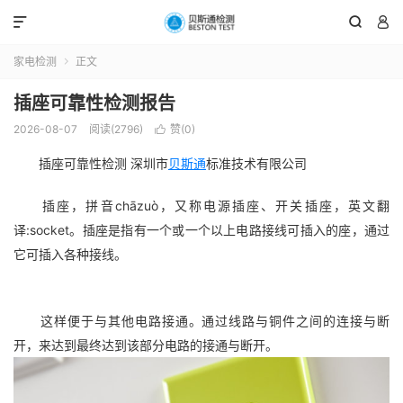



家电检测
正文

插座可靠性检测报告
2026-08-07
阅读(2796)
赞(
0
)

插座可靠性检测
深圳市
贝斯通
标准技术有限公司
插座，拼音chāzuò，又称电源插座、开关插座，英文翻
译:socket。插座是指有一个或一个以上电路接线可插入的座，通过
它可插入各种接线。
这样便于与其他电路接通。通过线路与铜件之间的连接与断
开，来达到最终达到该部分电路的接通与断开。