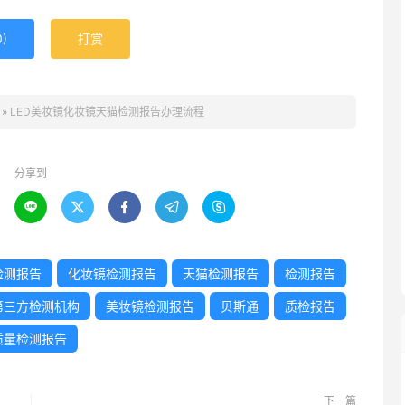
0
)
打赏
»
LED美妆镜化妆镜天猫检测报告办理流程
分享到





检测报告
化妆镜检测报告
天猫检测报告
检测报告
第三方检测机构
美妆镜检测报告
贝斯通
质检报告
质量检测报告
下一篇