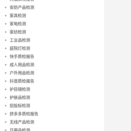
安防产品检测
家具检测
家电检测
家纺检测
工业品检测
庭院灯检测
快手质检报告
成人用品检测
户外用品检测
抖音质检报告
护目镜检测
护肤品检测
招投标检测
拼多多质检报告
无线产品检测
日用品检测