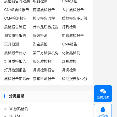
质检报告有效期
电器检测
CMA认证
CNAS质检报告
商城质检报告
入驻质检报告
CMA检测报告
检测报告流程
质检报告多少钱
质检报告流程
什么是质检报告
灯具检测
淘宝质检报告
服装检测
申请质检报告
玩具检测
淘宝质检
CMA报告
质检报告代办
第三方检验机构
化妆品检测
灯具质检报告
服装质检报告
灯具质检
灯具检测报告
月饼检测报告
月饼检测
质检报告申请表
京东检测报告
检测报告多少钱

分类目录
微信咨询
3C数码检测

CE认证
QQ咨询