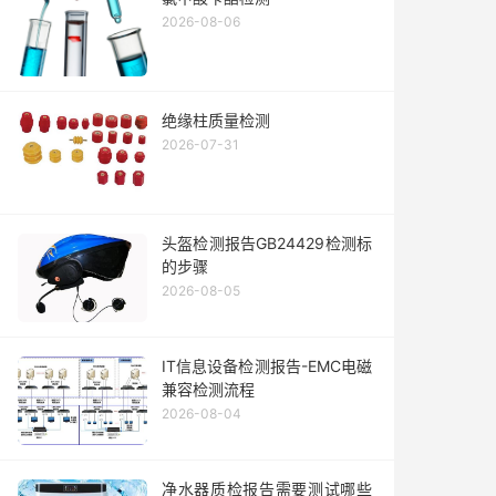
2026-08-06
绝缘柱质量检测
2026-07-31
头盔检测报告GB24429检测标
的步骤
2026-08-05
IT信息设备检测报告-EMC电磁
兼容检测流程
2026-08-04
净水器质检报告需要测试哪些