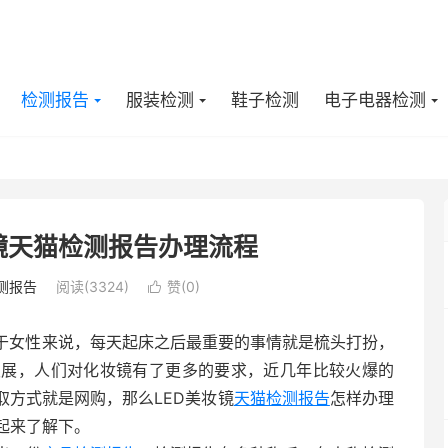
检测报告
服装检测
鞋子检测
电子电器检测
镜天猫检测报告办理流程
测报告
阅读(3324)
赞(
0
)

于女性来说，每天起床之后最重要的事情就是梳头打扮，
发展，人们对化妆镜有了更多的要求，近几年比较火爆的
取方式就是网购，那么LED美妆镜
天猫检测报告
怎样办理
起来了解下。