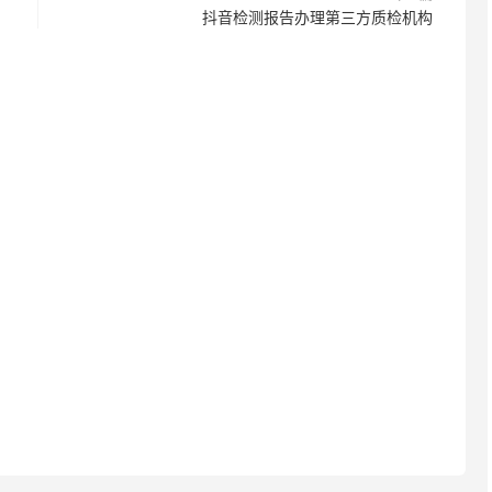
抖音检测报告办理第三方质检机构