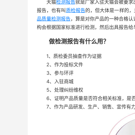
天猫
检测报告
就是厂家入驻天猫会被要求
报告，也有叫
质检报告
的，但大体是一样的，
品质量检测报告
，算是对你产品的一种合格认
构会根据国家标准进行检测，然后出具报告给
做检测报告有什么用？
1、质检委员抽查作为证据
2、作为投标文件
3、参与环评
4、入驻商城
5、处理纠纷维权
6、证明产品质量是否符合相关标准，是
7、作为产品研发、生产、销售、宣传有力