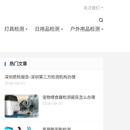

关注我们

灯具检测
日用品检测
户外用品检测
热门文章
深圳质检报告-深圳第三方检测机构办理
2026-08-01
宠物喂食器检测报告怎么办理
2026-08-07
氯甲酸苄酯检测