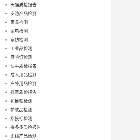
天猫质检报告
安防产品检测
家具检测
家电检测
家纺检测
工业品检测
庭院灯检测
快手质检报告
成人用品检测
户外用品检测
抖音质检报告
护目镜检测
护肤品检测
招投标检测
拼多多质检报告
无线产品检测