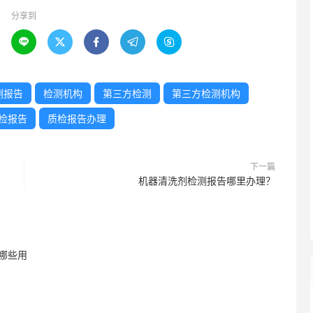
分享到





测报告
检测机构
第三方检测
第三方检测机构
检报告
质检报告办理
下一篇
机器清洗剂检测报告哪里办理？
有哪些用