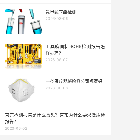
氯甲酸苄酯检测
2026-08-06
工具箱国标ROHS检测报告怎
样办理？
2026-08-07
一类医疗器械检测公司哪家好
2026-08-08
京东检测报告是什么意思？京东为什么要求做质检
报告？
2026-08-02