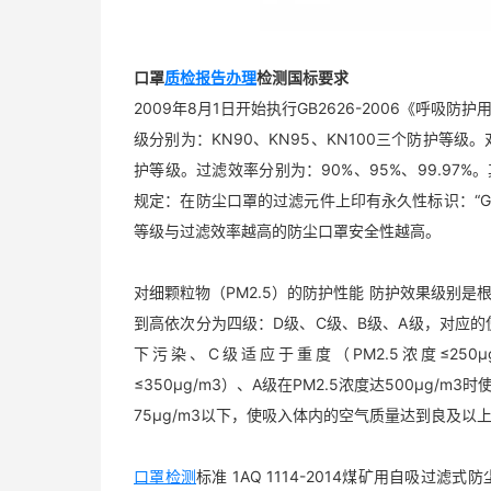
口罩
质检报告办理
检测国标要求
2009年8月1日开始执行GB2626-2006《呼
级分别为：KN90、KN95、KN100三个防护等级。
护等级。过滤效率分别为：90%、95%、99.97%。其
规定：在防尘口罩的过滤元件上印有永久性标识：“GB2
等级与过滤效率越高的防尘口罩安全性越高。
对细颗粒物（PM2.5）的防护性能 防护效果级别
到高依次分为四级：D级、C级、B级、A级，对应的使用
下污染、C级适应于重度（PM2.5浓度≤250
≤350μg/m3）、A级在PM2.5浓度达500μg/
75μg/m3以下，使吸入体内的空气质量达到良及以
口罩检测
标准 1AQ 1114-2014煤矿用自吸过滤式防尘口