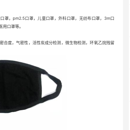
防口罩，pm2.5口罩，儿童口罩，外科口罩，无纺布口罩，3m口
医用口罩等。
密合度，气密性，活性炭成分检测，微生物检测，环氧乙烷残留