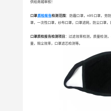
供给商城审核！
口罩
质检报告
检测范围
：防霾口罩，n95口罩，劳
罩，一次性口罩，纱布口罩，口罩滤网，防尘口罩，
口罩质检报告检测项目
：过滤效率检测，质量检测，
量，阻尘效率，口罩滤芯检测等。