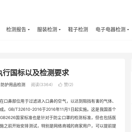
检测报告
服装检测
鞋子检测
电子电器检测
执行国标以及检测要求
/
防护用品检测
阅读(3364)
赞(
2
)

在口鼻部位用于过滤进入口鼻的空气，以达到阻挡有害的气体、
/T32610-2016于2016年11月1日起实施。这是我国首个
的GB2626国家标准也是针对于防尘口罩的检测标准，但也包括医
施之前开始安排测试，特别是网络商城的商家用户，可以提前提