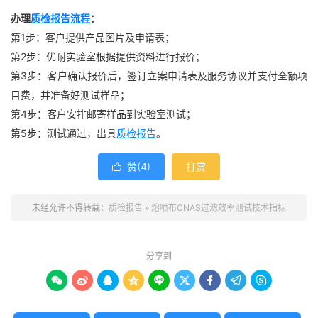
办理
质检报告流程
：
第1步：客户提供产品图片及申请表；
第2步：优耐实验室根据提供资料进行报价；
第3步：客户确认报价后，签订立案申请表及服务协议并支付全额项
目费，并准备好测试样品；
第4步：客户安排邮寄样品到实验室测试；
第5步：测试通过，出具
质检报告
。
赞(
4
)
打赏

未经允许不得转载：
质检报告
»
熔喷布CNAS过滤效率测试技术指标
分享到








