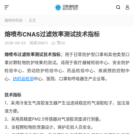



熔喷布检测
正文

熔喷布CNAS过滤效率测试技术指标
2026-08-05
阅读(3801)
赞(
4
)

熔喷布过滤效率测试
技术指标
；用于日常防护型口罩和其他类型口
罩对颗粒物防护效果的测试。适用于医疗器械检验中心、安全防护
检验中心、劳动防护检验中心、药品检验中心、疾病预防控制中
心、
纺织品检测
中心、医院、口罩和呼吸器生产企业等。
技术指标
1、采用冷发生气溶胶发生器产生出连续稳定的气溶胶粒子，加注溶
液方便。
2、采用高精度PM2.5传感器对气溶胶浓度进行测量。
3、全程颗粒物防泄漏设计，保护实验人员安全。