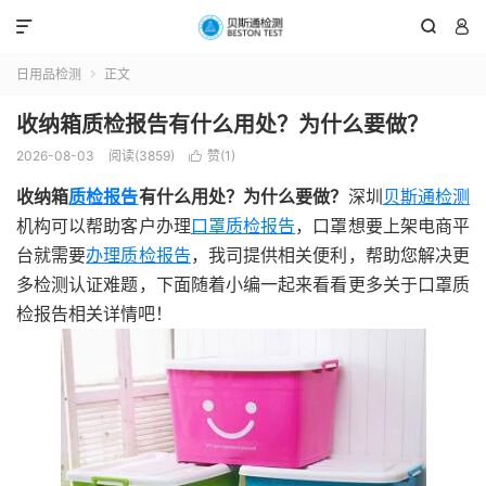



日用品检测
正文

收纳箱质检报告有什么用处？为什么要做？
2026-08-03
阅读(3859)
赞(
1
)

收纳箱
质检报告
有什么用处？为什么要做？
深圳
贝斯通检测
机构可以帮助客户办理
口罩质检报告
，口罩想要上架电商平
台就需要
办理质检报告
，我司提供相关便利，帮助您解决更
多检测认证难题，下面随着小编一起来看看更多关于口罩质
检报告相关详情吧！