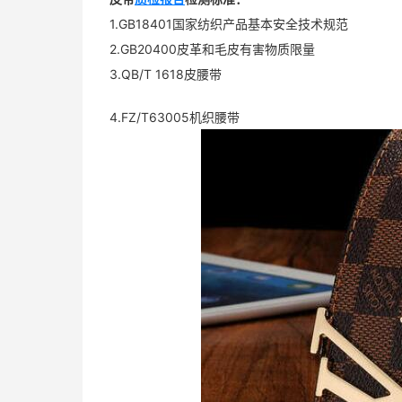
1.GB18401国家纺织产品基本安全技术规范
2.GB20400皮革和毛皮有害物质限量
3.QB/T 1618皮腰带
4.FZ/T63005机织腰带