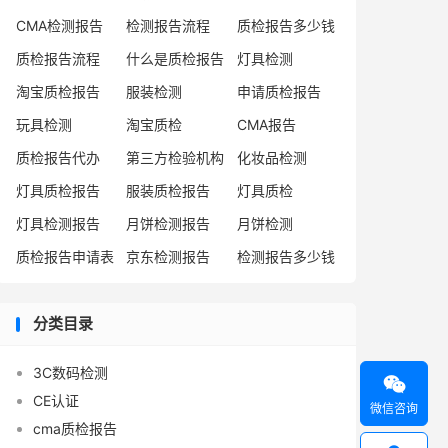
CMA检测报告
检测报告流程
质检报告多少钱
质检报告流程
什么是质检报告
灯具检测
淘宝质检报告
服装检测
申请质检报告
玩具检测
淘宝质检
CMA报告
质检报告代办
第三方检验机构
化妆品检测
灯具质检报告
服装质检报告
灯具质检
灯具检测报告
月饼检测报告
月饼检测
质检报告申请表
京东检测报告
检测报告多少钱
分类目录
3C数码检测

CE认证
微信咨询
cma质检报告