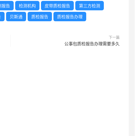
测报告
检测机构
皮带质检报告
第三方检测
告
贝斯通
质检报告
质检报告办理
下一篇
公事包质检报告办理需要多久