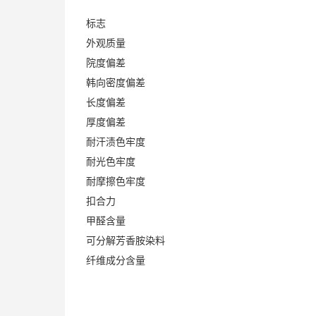
标志
外观质量
院度偏差
韩向密度偏差
长度偏差
厚度偏差
耐汗渍色牢度
耐光色牢度
耐摩擦色牢度
扣合力
甲醛含量
可分解芳香胺染料
纤维成分含量