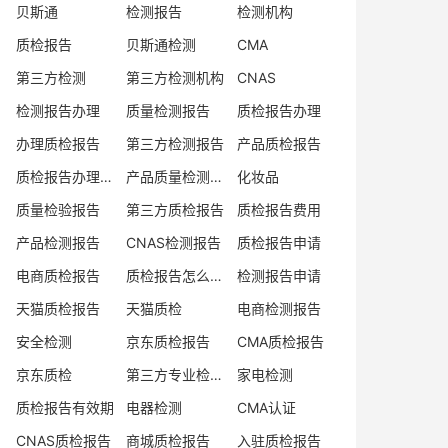
贝斯通
检测报告
检测机构
质检报告
贝斯通检测
CMA
第三方检测
第三方检测机构
CNAS
检测报告办理
质量检测报告
质检报告办理
办理质检报告
第三方检测报告
产品质检报告
质检报告办理流程
产品质量检测报告
化妆品
质量检验报告
第三方质检报告
质检报告费用
产品检测报告
CNAS检测报告
质检报告申请
电商质检报告
质检报告怎么办理
检测报告申请
天猫质检报告
天猫质检
电商检测报告
安全检测
京东质检报告
CMA质检报告
京东质检
第三方专业检验机构
家电检测
质检报告有效期
电器检测
CMA认证
CNAS质检报告
商城质检报告
入驻质检报告