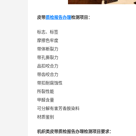
皮带
质检报告办理
检测项目：
标志、标签
摩擦色牢度
带体断裂力
带孔撕裂力
品扣咬合力
带齿咬合力
带扣耐腐蚀性
所裂性能
甲醛含量
可分解有害芳香胺染料
材质鉴别
机织类皮带质检报告办理检测项目要求：