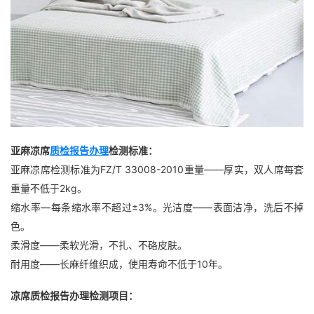
亚麻凉席
质检报告办理
检测标准：
亚麻凉席检测标准为FZ/T 33008-2010重量——厚实，双人席每套
重量不低于2kg。
缩水率—每条缩水率不超过±3%。光洁度——表面洁净，洗后不掉
色。
柔滑度——柔软光滑，不扎、不硌皮肤。
耐用度——长麻纤维织成，使用寿命不低于10年。
凉席质检报告办理检测项目：