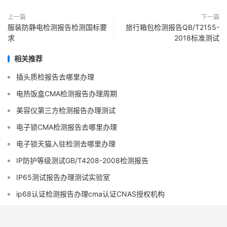
上一篇
下一篇
服装防静电检测报告检测国标要
旅行箱包检测报告QB/T2155-
求
2018标准测试
相关推荐
插头质检报告去哪里办理
电热饭盒CMA检测报告办理周期
美容仪第三方检测报告办理测试
电子锁CMA检测报告去哪里办理
电子锁天猫入驻检测去哪里办理
IP防护等级测试GB/T4208-2008检测报告
IP65测试报告办理测试实验室
ip68认证检测报告办理cma认证CNAS授权机构