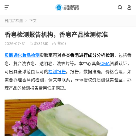



日用品检测
正文

香皂检测报告机构，香皂产品检测标准
2026-07-31
阅读(3135)
赞(
0
)

贝斯通
化妆品检测
实验室可对各类
香皂进行成分分析检测
，包括香
皂、复合洗衣皂、透明皂、洗衣片等。本中心具备
CMA
资质认证，
可出具全球范围认可的
检测报告
。报告，数据准确，价格合理，如
需要办理香皂的检测，请来电联系，cma授权资质测试实验室，办
理产品的检测报告费用低周期短。