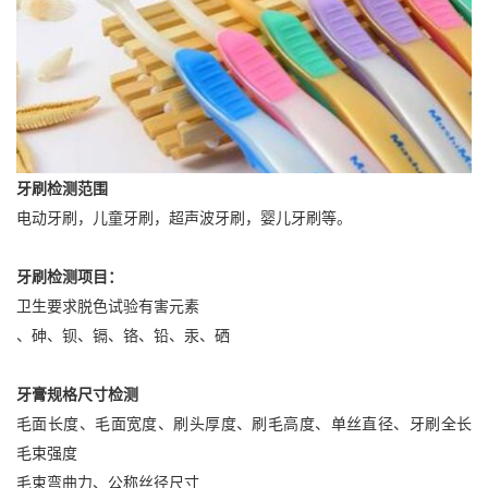
牙刷检测范围
电动牙刷，儿童牙刷，超声波牙刷，婴儿牙刷等。
牙刷检测项目：
卫生要求脱色试验有害元素
、砷、钡、镉、铬、铅、汞、硒
牙膏规格尺寸检测
毛面长度、毛面宽度、刷头厚度、刷毛高度、单丝直径、牙刷全长
毛束强度
毛束弯曲力、公称丝径尺寸