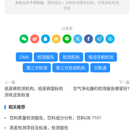
未经允许不得转载：
质检报告
»
牙刷检测报告机构，牙膏国标检测
项目
分享到









CMA
检测报告
检测机构
电动牙刷检测
第三方检测
第三方检测机构
贝斯通
上一篇
下一篇
纸尿裤检测机构，纸尿裤国标检
空气净化器的检测报告哪家好?
测有这些标准
相关推荐
饮料质量检测报告，饮料成分分析，饮料GB 7101
燕麦检测项目及标准，检测报告