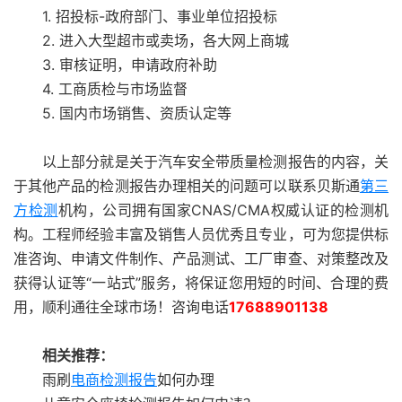
1. 招投标-政府部门、事业单位招投标
2. 进入大型超市或卖场，各大网上商城
3. 审核证明，申请政府补助
4. 工商质检与市场监督
5. 国内市场销售、资质认定等
以上部分就是关于汽车安全带质量检测报告的内容，关
于其他产品的检测报告办理相关的问题可以联系贝斯通
第三
方检测
机构，公司拥有国家CNAS/CMA权威认证的检测机
构。工程师经验丰富及销售人员优秀且专业，可为您提供标
准咨询、申请文件制作、产品测试、工厂审查、对策整改及
获得认证等“一站式”服务，将保证您用短的时间、合理的费
用，顺利通往全球市场！咨询电话
17688901138
相关推荐：
雨刷
电商检测报告
如何办理