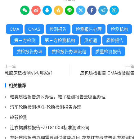









CMA
CNAS
检测报告
检测报告办理
检测机构
第三方检测
第三方检测机构
贝斯通
质检报告
质检报告办理
质检报告办理流程
质量检测报告
上一篇
下一篇
乳胶床垫检测机构哪家好
皮包质检报告 CMA检验报告
相关推荐
鞋类质检报告怎么办理，鞋子检测报告去哪里办理
汽车轮胎检测标准-轮胎检测报告办理
轮毂检测
连衣裙质检报告FZ/T81004标准测试公司
茶叶质检报告办理需要测试这些项目-花茶红茶绿茶普洱茶检测报