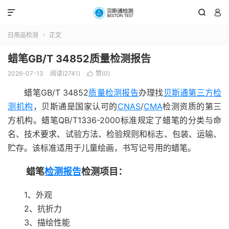



日用品检测
正文

蜡笔GB/T 34852质量检测报告
2026-07-13
阅读(2741)
赞(
0
)

蜡笔GB/T 34852
质量检测报告
办理找
贝斯通
第三方检
测机构
，贝斯通是国家认可的
CNAS
/
CMA
检测资质的第三
方机构。蜡笔QB/T1336-2000标准规定了蜡笔的分类与命
名、技术要求、试验方法、检验规则和标志、包装、运输、
贮存。该标准适用于儿童绘画，书写记号用的蜡笔。
蜡笔
检测报告
检测项目：
1、外观
2、抗折力
3、描绘性能