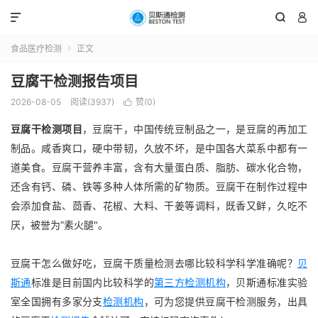



食品医疗检测
正文

豆腐干检测报告项目
2026-08-05
阅读(3937)
赞(
0
)

豆腐干检测项目
，豆腐干，中国传统豆制品之一，是豆腐的再加工
制品。咸香爽口，硬中带韧，久放不坏，是中国各大菜系中都有一
道美食。豆腐干营养丰富，含有大量蛋白质、脂肪、碳水化合物，
还含有钙、磷、铁等多种人体所需的矿物质。豆腐干在制作过程中
会添加食盐、茴香、花椒、大料、干姜等调料，既香又鲜，久吃不
厌，被誉为“素火腿"。
豆腐干怎么做好吃，豆腐干质量检测去哪比较科学科学准确呢？
贝
斯通
标准是目前国内比较科学的
第三方检测机构
，贝斯通标准实验
室全国拥有多家分支
检测机构
，可为您提供豆腐干检测服务，出具