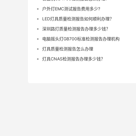
户外灯EMC测试报告费用多少?
LED灯具质量检测报告如何顺利办理？
深圳路灯质量检测报告办理多少钱？
电脑摇头灯GB700标准检测报告办理机构
灯具质量检测报告怎么办理
灯具CNAS检测报告办理多少钱？