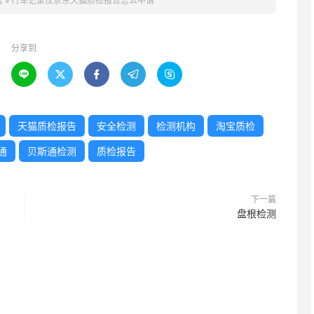
告
»
行车记录仪京东天猫质检报告怎么申请
分享到





天猫质检报告
安全检测
检测机构
淘宝质检
通
贝斯通检测
质检报告
下一篇
盘根检测