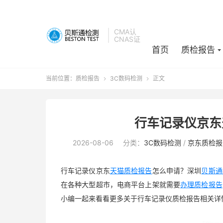
CMA认
CNAS证
首页
质检报告
当前位置：
质检报告
3C数码检测
正文


行车记录仪京东
2026-08-06
分类：
3C数码检测
/
京东质检报
行车记录仪京东
天猫质检报告
怎么申请？深圳
贝斯通
在各种大型超市，电商平台上架就需要
办理质检报告
小编一起来看看更多关于行车记录仪质检报告相关详