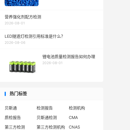
营养强化剂配方检测
2026-08-01
LED隧道灯检测引用标准是什么？
2026-08-06
锂电池质量检测报告如何办理
2026-08-01
热门标签
贝斯通
检测报告
检测机构
质检报告
贝斯通检测
CMA
第三方检测
第三方检测机构
CNAS