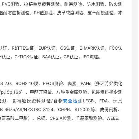
PVC测验、拉链重复疲劳测验、耐磨测验、防水测验、防火测
温耐寒曲折测验、PH值测验、皮革软度测验、皮革耐挠测验、冲
，R&TTE认证，EUP认证，GS认证，E-MARK认证，FCC认
认证，C-TICK认证，SAA认证，CB认证，IEC陈述。
S 2.0、ROHS 10项、PFOS测验、卤素、PAHs（多环芳烃类化
p,15p,16p）、甲醛开释量、八种重金属测验、包装资料指令测
检测、食物触摸资料测验/食物
安全检测
LFGB、FDA、玩具
7/ GB 6675/AS/NZS ISO 8124、CHPR、ST2002等、成份剖析、
F（富马酸二甲脂）、总镉、CPSIA检测、壬基苯酚测验、WEEE、