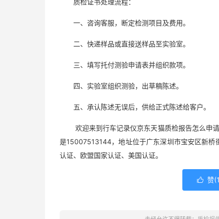
质检证书处理流程：
一、咨询客服，断定检测项目及费用。
二、快递样品或直接送样品至实验室。
三、填写托付测验申请表并组织款项。
四、实验室组织测验，出草稿陈述。
五、承认陈述无误后，供给正式陈述给客户。
欢迎来到行车记录仪京东天猫质检报告怎么申
是15007513144，地址位于广东深圳市宝安区
认证、欧盟国家认证、美国认证。
赞(
