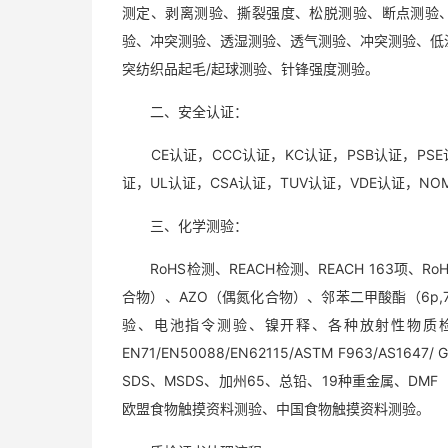
测定、剥离测验、撕裂强度、松脱测验、断点测验、
验、冲突测验、透湿测验、透气测验、冲突测验、低
突纺织品起毛/起球测验、针锋强度测验。
二、安全认证：
CE认证，CCC认证，KC认证，PSB认证，PSE认证
证，UL认证，CSA认证，TUV认证，VDE认证，NOM
三、化学测验：
RoHS检测、REACH检测、REACH 163项、RoH
合物）、AZO（偶氮化合物）、邻苯二甲酸酯（6p,7
验、电池指令测验、镍开释、各种放射性物质
EN71/EN50088/EN62115/ASTM F963/AS164
SDS、MSDS、加州65、总铅、19种重金属、DM
欧盟食物触摸资料测验、中国食物触摸资料测验。