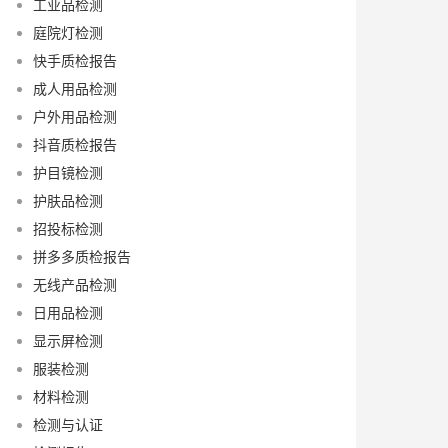
工业品检测
庭院灯检测
快手质检报告
成人用品检测
户外用品检测
抖音质检报告
护目镜检测
护肤品检测
招投标检测
拼多多质检报告
无线产品检测
日用品检测
显示屏检测
服装检测
材料检测
检测与认证