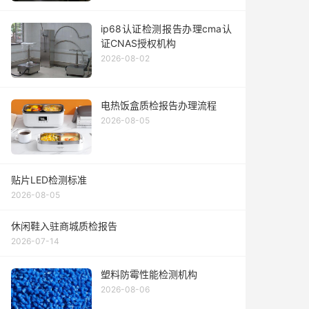
ip68认证检测报告办理cma认
证CNAS授权机构
2026-08-02
电热饭盒质检报告办理流程
2026-08-05
贴片LED检测标准
2026-08-05
休闲鞋入驻商城质检报告
2026-07-14
塑料防霉性能检测机构
2026-08-06