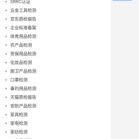
SRRC认证
五金工具检测
京东质检报告
企业标准备案
体育用品检测
农产品检测
劳保用品检测
化妆品检测
厨卫产品检测
口罩检测
垂钓用品检测
天猫质检报告
安防产品检测
家具检测
家电检测
家纺检测