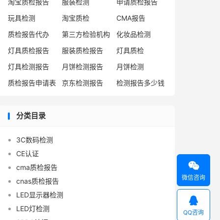
淘宝质检报告
服装检测
申请质检报告
玩具检测
淘宝质检
CMA报告
质检报告代办
第三方检验机构
化妆品检测
灯具质检报告
服装质检报告
灯具质检
灯具检测报告
月饼检测报告
月饼检测
质检报告申请表
京东检测报告
检测报告多少钱
分类目录
3C数码检测
CE认证

cma质检报告
微信咨询
cnas质检报告
LED显示器检测

LED灯检测
QQ咨询