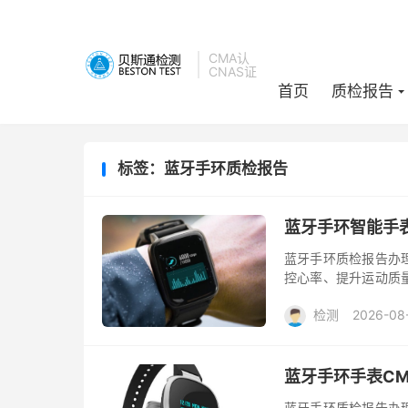
CMA认
CNAS证
首页
质检报告
标签：蓝牙手环质检报告
蓝牙手环智能手
蓝牙手环质检报告办
控心率、提升运动质
能设备上，根据反映的
检测
2026-08
蓝牙手环手表CM
蓝牙手环质检报告办