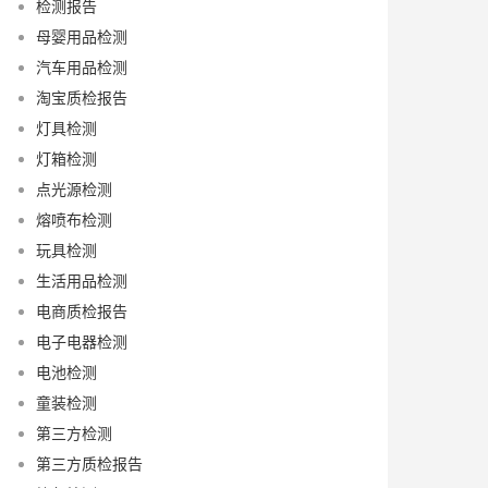
检测报告
母婴用品检测
汽车用品检测
淘宝质检报告
灯具检测
灯箱检测
点光源检测
熔喷布检测
玩具检测
生活用品检测
电商质检报告
电子电器检测
电池检测
童装检测
第三方检测
第三方质检报告