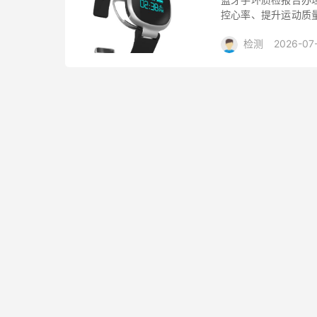
控心率、提升运动质
能设备上，根据反映的
检测
2026-07