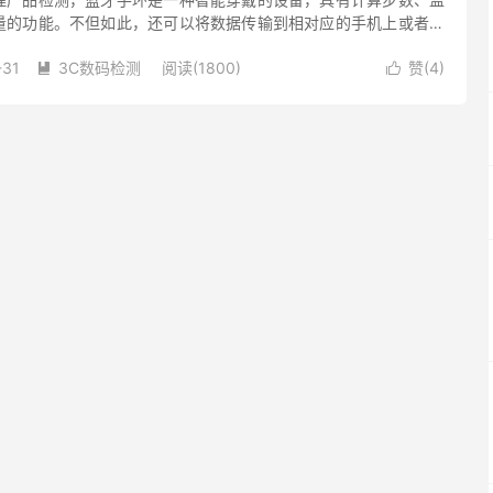
量的功能。不但如此，还可以将数据传输到相对应的手机上或者智
数据进行调整，以让自己能...
-31
3C数码检测
阅读(1800)
赞(
4
)

