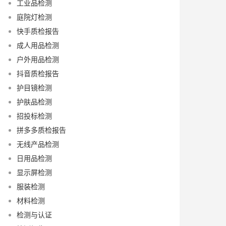
工业品检测
庭院灯检测
快手质检报告
成人用品检测
户外用品检测
抖音质检报告
护目镜检测
护肤品检测
招投标检测
拼多多质检报告
无线产品检测
日用品检测
显示屏检测
服装检测
材料检测
检测与认证