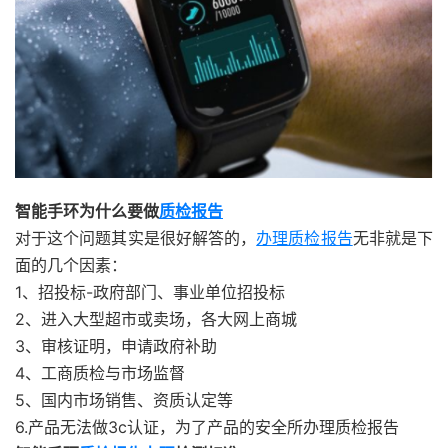
智能手环为什么要做
质检报告
对于这个问题其实是很好解答的，
办理质检报告
无非就是下
面的几个因素：
1、招投标-政府部门、事业单位招投标
2、进入大型超市或卖场，各大网上商城
3、审核证明，申请政府补助
4、工商质检与市场监督
5、国内市场销售、资质认定等
6.产品无法做3c认证，为了产品的安全所办理质检报告