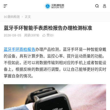



3C数码检测
正文

蓝牙手环智能手表质检报告办理检测标准
2026-08-05
阅读(3978)
赞(
0
)

蓝牙手环质检报告
办理产品检测，蓝牙手环是一种智能穿戴
的设备，具有计算步数、监控心率、提升运动质量的功能。
不但如此，还可以将数据传输到相对应的手机上或者智能设
备上，根据反映的数据进行调整，以让自己能够更好的实时
掌握自身的情况。