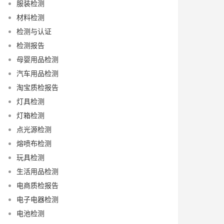
服装检测
材料检测
检测与认证
检测报告
母婴用品检测
汽车用品检测
淘宝质检报告
灯具检测
灯箱检测
点光源检测
熔喷布检测
玩具检测
生活用品检测
电商质检报告
电子电器检测
电池检测