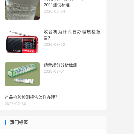
2011测试标准
2026-08-04
收音机为什么要办理质检报
告？
2026-08-02
药膏成分分析检测
2026-08-01
产品检验检测报告怎样办理？
2026-07-30
热门标签