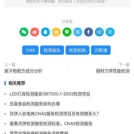
未经允许不得转载：
质检报告
»
铝管检测的范围是？
分享到









CMA
检测报告
检测机构
贝斯通
上一篇
下一篇
腻子粉配方成分分析
钢材力学性能检测
相关推荐
LED灯具检测报告GB7000.1-2002检测项目
豆腐食品检测报告如何办理
月饼入驻电商CNAS报告检测项目及有效期多久？
蛋黄月饼检测报告检测标准，CNAS检测报告
莲蓉月饼电商检测报告流程费用